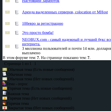
Настоящий Заработок
Аренда выделенных серверов, colocation от MHost
100евро за регистрацию
Это просто бомба!
NEOBUX.com - самый надежный и лучший букс вс
интернета.
3 миллиона пользователей и почти 14 млн. долларо
выплачено
В этом форуме тем:
7
. На странице показано тем:
7
.
Страница
1
из
1
1
Обычная тема (Есть новые сообщения)
Обычная тема
Обычная тема (Нет новых сообщений)
Тема - опрос
Горячая тема (Есть новые сообщения)
Важная тема
Горячая тема (Нет новых сообщений)
Горячая тема
Закрытая тема (Нет новых сообщений)