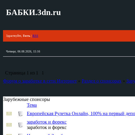
БАБКИ.3dn.ru
Здраствуйте,
Гость
|
RSS
Четверг, 06.08.2026, 15:16
Страница
1
из
1
1
Форум о заработке в сети Интернет
»
Раздел о спонсорах
»
Зар
Зарубежные спонсоры
Тема
Европейская Рулетка Онлайн, 100% на первый деп
заработок и форекс
заработок и форекс